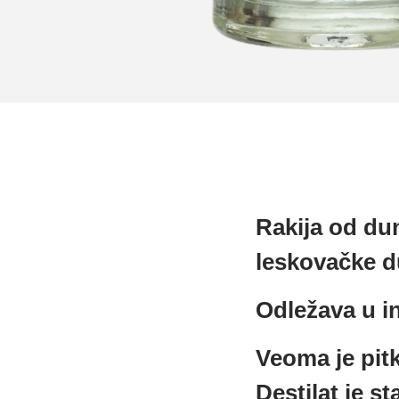
Rakija od du
leskovačke d
Odležava u i
Veoma je pitk
Destilat je st