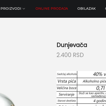
PROIZVODI
ONLINE PRODAJA
OBILAZAK
Dunjevača
2.400
RSD