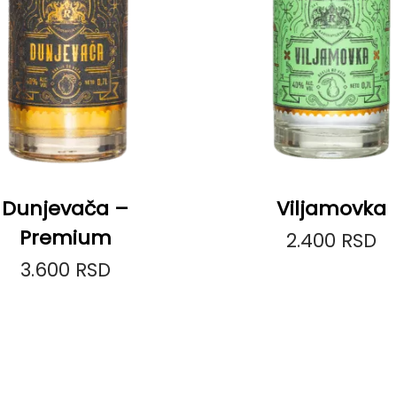
Dunjevača –
Viljamovka
Premium
2.400
RSD
3.600
RSD
Dodaj u korpu
Dodaj u korpu