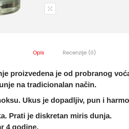
l
i
č
i
n
a
Opis
Recenzije (0)
nje proizvedena je od probranog voća
unje na tradicionalan način.
noksu. Ukus je dopadljiv, pun i harm
a. Prati je diskretan miris dunja.
ar 4 godine.