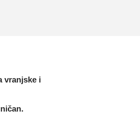
 vranjske i
oničan.