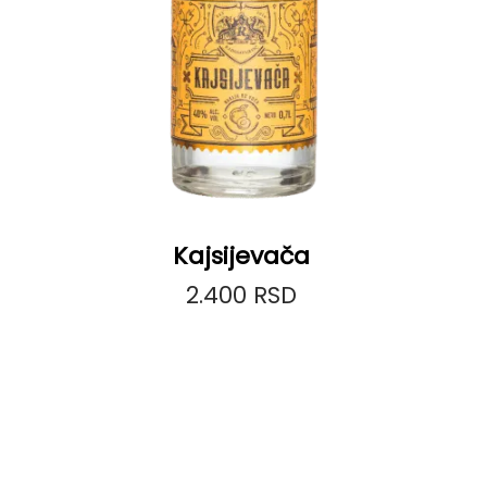
Kajsijevača
2.400
RSD
Dodaj u korpu