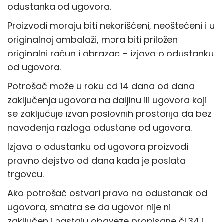
odustanka od ugovora.
Proizvodi moraju biti nekorišćeni, neoštećeni i u
originalnoj ambalaži, mora biti priložen
originalni račun i obrazac – izjava o odustanku
od ugovora.
Potrošač može u roku od 14 dana od dana
zaključenja ugovora na daljinu ili ugovora koji
se zaključuje izvan poslovnih prostorija da bez
navođenja razloga odustane od ugovora.
Izjava o odustanku od ugovora proizvodi
pravno dejstvo od dana kada je poslata
trgovcu.
Ako potrošač ostvari pravo na odustanak od
ugovora, smatra se da ugovor nije ni
zaključen i nastaju obaveze propisane čl.34 i