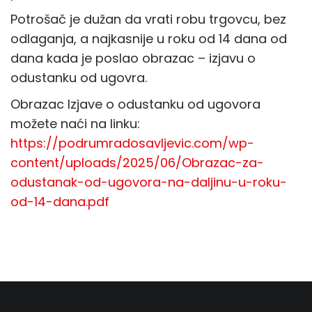
Potrošač je dužan da vrati robu trgovcu, bez
odlaganja, a najkasnije u roku od 14 dana od
dana kada je poslao obrazac – izjavu o
odustanku od ugovra.
Obrazac Izjave o odustanku od ugovora
možete naći na linku:
https://podrumradosavljevic.com/wp-
content/uploads/2025/06/Obrazac-za-
odustanak-od-ugovora-na-daljinu-u-roku-
od-14-dana.pdf