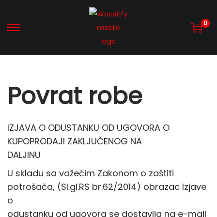
0
S
S
k
k
i
i
p
p
Povrat robe
t
t
o
o
n
c
IZJAVA O ODUSTANKU OD UGOVORA O
a
o
KUPOPRODAJI ZAKLJUČENOG NA
v
n
DALJINU
i
t
g
e
U skladu sa važećim Zakonom o zaštiti
a
n
potrošača, (Sl.gl.RS br.62/2014) obrazac Izjave
t
t
o
i
odustanku od ugovora se dostavlja na e-mail