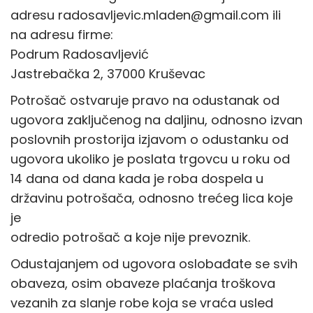
o
adresu radosavljevic.mladen@gmail.com ili
n
na adresu firme:
Podrum Radosavljević
Jastrebačka 2, 37000 Kruševac
Potrošač ostvaruje pravo na odustanak od
ugovora zaključenog na daljinu, odnosno izvan
poslovnih prostorija izjavom o odustanku od
ugovora ukoliko je poslata trgovcu u roku od
14 dana od dana kada je roba dospela u
državinu potrošača, odnosno trećeg lica koje
je
odredio potrošač a koje nije prevoznik.
Odustajanjem od ugovora oslobađate se svih
obaveza, osim obaveze plaćanja troškova
vezanih za slanje robe koja se vraća usled